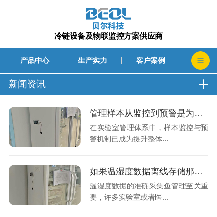
冷链设备及物联监控方案供应商
产品中心
生产实力
客户案例
新闻资讯
管理样本从监控到预警是为了提升了监控效率还是及时处理异常的速度呢?26.8.5
在实验室管理体系中，样本监控与预
警机制已成为提升整体...
如果温湿度数据离线存储那么在发生异常波动时工作人员如何得知?26.8.3
温湿度数据的准确采集鱼管理至关重
要，许多实验室或者医...