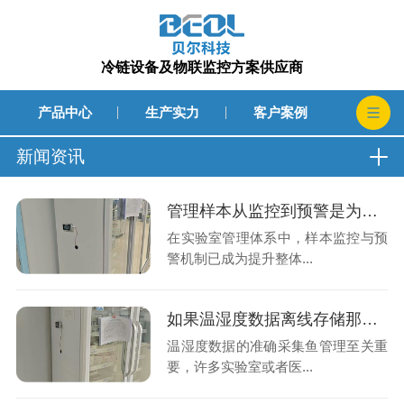
冷链设备及物联监控方案供应商
产品中心
生产实力
客户案例
新闻资讯
管理样本从监控到预警是为了提升了监控效率还是及时处理异常的速度呢?26.8.5
在实验室管理体系中，样本监控与预
警机制已成为提升整体...
如果温湿度数据离线存储那么在发生异常波动时工作人员如何得知?26.8.3
温湿度数据的准确采集鱼管理至关重
要，许多实验室或者医...