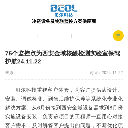
冷链设备及物联监控方案供应商
产品中心
生产实力
客户案例
75个监控点为西安金域核酸检测实验室保驾
护航24.11.22
来源：
时间：2024-11-22
贝尔科技重视客户体验
，为
客户提供
从
设计、
安装、调试检测、
到售后
维护保养
等系统化专业化
解决方案
。
从
6
月份接到西安金域设备需求到
8
月份
实施设备安装，负责该项目的工程师一直用心对接
客户需求，及时解答客户提出的问题，不断优化项