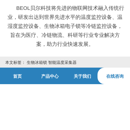
BEOL
贝尔科技将先进的物联网技术融入传统行
业，研发出达到世界先进水平的
温度监控设备、温
湿度监控设备、生物冰箱电子锁等冷链监控设备
，
旨在为医疗、冷链物流
、
科研等行业
专业解决方
案，助力行业快速发展。
本文标签：
生物冰箱锁 智能温度采集器
首页
产品中心
关于我们
在线咨询
上一篇:
贝尔科技温湿度监控系统，精准赋能湘南学院附
属医院24.12.2
下一篇:
你知道医院里哪个部门适合安装温湿度监控设备
有必要呢？24.11.13"
相关资讯
更多