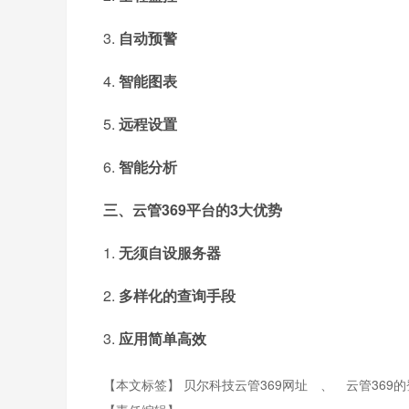
3.
自动预警
4.
智能图表
5.
远程设置
6.
智能分析
三、云管369平台的
3
大优势
1.
无须自设服务器
2.
多样化的查询手段
3.
应用简单高效
【本文标签】
贝尔科技云管369网址
、
云管369