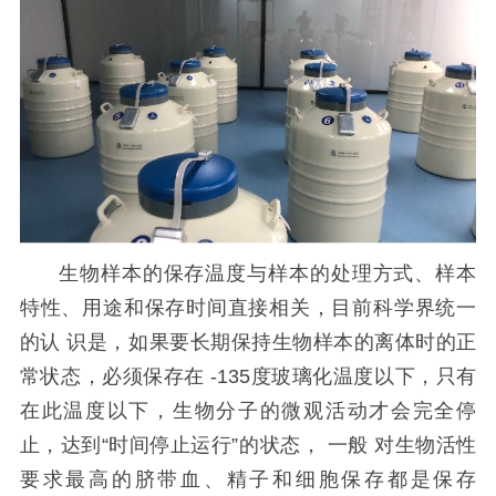
生物样本的保存温度与样本的处理方式、样本
特性、用途和保存时间直接相关，
目前
科学界统一
的
认
识是，如
果
要长期保持生物样本的离体时的
正
常
状态，必须保存在
-135度玻璃化温度以下，只有
在此温度以下，生物分子的微观
活
动才会完全停
止，达到
“时间停止运行”的状态，
一般
对生物活性
要求最高的脐带血、精子和细胞保存都是保存