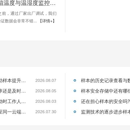
终结篇-冰箱温度与温湿度监控那些事之使用建议BEOL青岛贝尔只能科技2022.6.21
之前，通过厂家出厂调试，我们
证数据会非常不错...
【详情+】
关于温湿度监控设备如何实现自动化管理帮助样本提升保存的安全性呢?26.8.7
2026.08.07
管理样本从监控到预警是为了提升了监控效率还是及时处理异常的速度呢?26.8.5
2026.08.05
如果温湿度数据离线存储那么在发生异常波动时工作人员如何得知?26.8.3
2026.08.03
多个点位的温湿度采集如何将数据统一上传至同一云端平台呢?26.7.30
2026.07.30