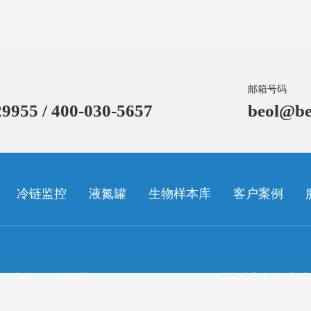
邮箱号码
9955 / 400-030-5657
beol@be
冷链监控
液氮罐
生物样本库
客户案例
有-青岛贝尔智能科技有限公司
地址 山东省青岛市崂
-
鲁ICP备15025206号-1
鲁公网370212020010