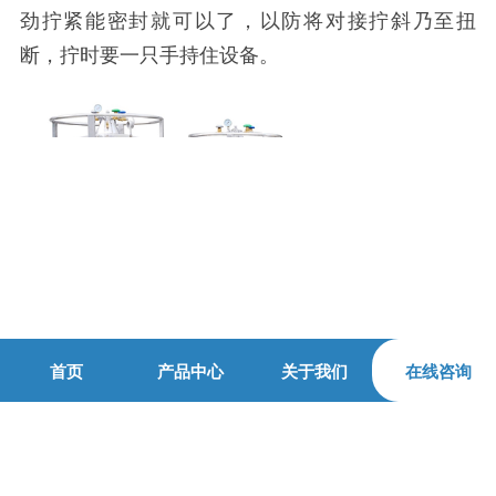
劲拧紧能密封就可以了，以防将对接拧斜乃至扭
断，拧时要一只手持住设备。
首页
产品中心
关于我们
在线咨询
本文标签：
液氮存储罐 液氮运输罐 BEOL青岛贝尔智能科技
上一篇:
BEOL贝尔科技生物冰箱智能锁对不同生物样本提
供不同安全保障11.19