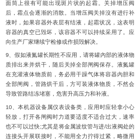
面筒上很有可能出现斑片状的起霜。关掉增压阀
后，霜点会逐渐的消散。当增压阀关掉沒有进行补
液时，如果容器外表层有结液，起霜状况，这表明
容器的真空已毁坏，该容器不可以持续采用了。应
向生产厂家继续宁检修或作损毁解决。
9、假如液氮罐长期性不应用，请将罐內部的液体物
质排出来并烘干，随后关掉全部闸阀保存。液氮罐
在充灌液体物质前，务必用干躁气体将容器內胆和
全部闸阀，管路烘干后，方可装液体物质，不然会
导致管路结冻堵塞，危害升高压力和补液。
10、本机器设备属仪表设备类，应用时应轻拿小心
轻放，打开各闸阀时力道要适度不适合过大，速率
也不可以过快;尤其是将金属波纹管与进/出液阀处的
连接头开展联接时，不能用全力拧得过紧，略微用