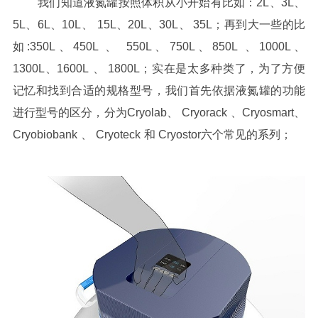
我们知道液氮罐按照体积从小开始有比如：
2L
、
3L
、
5L
、
6L
、
10L
、
15L
、
20L
、
30L
、
35L
；再到大一些的比
如
:350L
、
450L
、
550L
、
750L
、
850L
、
1000L
、
1300L
、
1600L
、
1800L
；实在是太多种类了，为了方便
记忆和找到合适的规格型号，我们首先依据液氮罐的功能
进行型号的区分，分为
Cryolab
、
Cryorack
、
Cryosmart
、
Cryobiobank
、
Cryoteck
和
Cryostor
六个常见的系列；