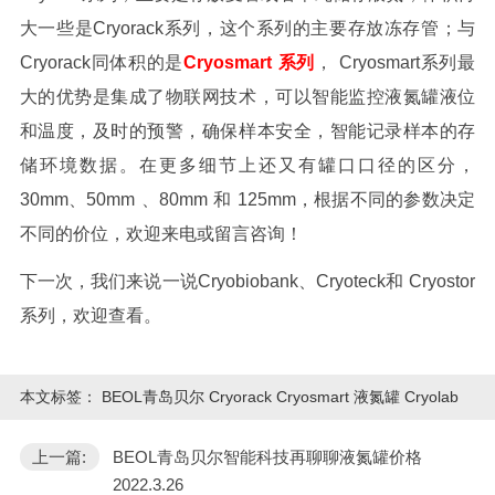
大一些是
Cryorack
系列，这个系列的主要存放冻存管；与
Cryorack
同体积的是
Cryosmart
系列
，
Cryosmart
系列最
大的优势是集成了物联网技术，可以智能监控液氮罐液位
和温度，及时的预警，确保样本安全，智能记录样本的存
储环境数据。在更多细节上还又有罐口口径的区分，
30mm
、
50mm
、
80mm
和
125mm
，根据不同的参数决定
不同的价位，欢迎来电或留言咨询！
下一次，我们来说一说
Cryobiobank
、
Cryoteck
和
Cryostor
系列，欢迎查看。
本文标签：
BEOL青岛贝尔 Cryorack Cryosmart 液氮罐 Cryolab
上一篇:
BEOL青岛贝尔智能科技再聊聊液氮罐价格
2022.3.26