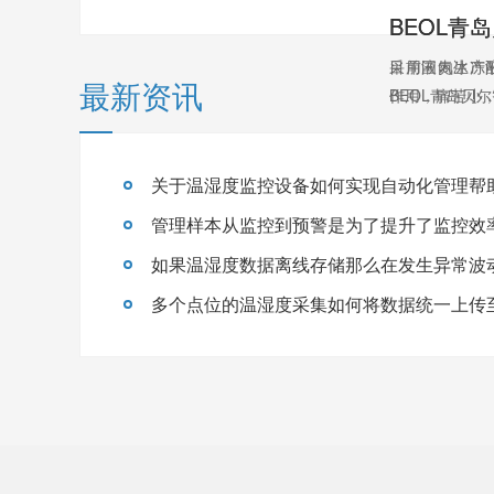
目前国内生产
采用液氮冰冻
最新资讯
BEOL青岛贝尔
作用，痛苦小，