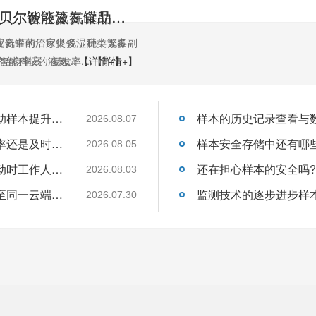
BEOL青岛贝尔谈液氮在食品低温粉碎中的应用2022.5.26
BEOL青岛贝尔智能液氮罐助力临床医学2022.5.21
液氮罐的厂家很多，种类繁多，
配合中药治疗尖锐湿疣，无毒副
智能科技的液氮...
治愈率高，复发率...
【详情+】
【详情+】
关于温湿度监控设备如何实现自动化管理帮助样本提升保存的安全性呢?26.8.7
2026.08.07
管理样本从监控到预警是为了提升了监控效率还是及时处理异常的速度呢?26.8.5
2026.08.05
如果温湿度数据离线存储那么在发生异常波动时工作人员如何得知?26.8.3
2026.08.03
多个点位的温湿度采集如何将数据统一上传至同一云端平台呢?26.7.30
2026.07.30