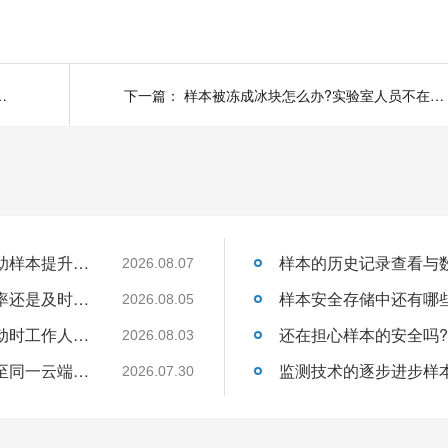
出标准范围怎么办呢?26.5.18
下一篇：
样本被冻成冰块怎么办?实验室人员不在场怎么解决?26.5.9
关于温湿度监控设备如何实现自动化管理帮助样本提升保存的安全性呢?26.8.7
2026.08.07
管理样本从监控到预警是为了提升了监控效率还是及时处理异常的速度呢?26.8.5
2026.08.05
如果温湿度数据离线存储那么在发生异常波动时工作人员如何得知?26.8.3
2026.08.03
多个点位的温湿度采集如何将数据统一上传至同一云端平台呢?26.7.30
2026.07.30