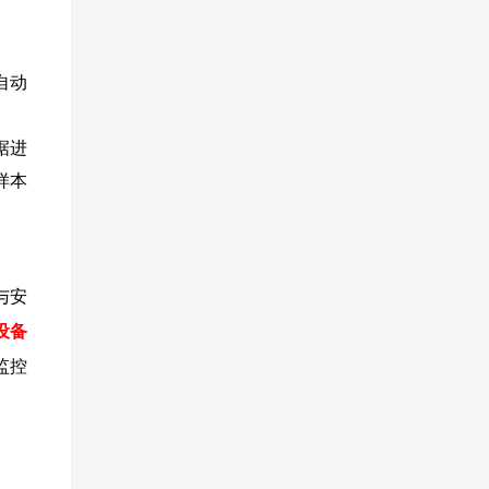
自动
据进
样本
与安
设备
监控