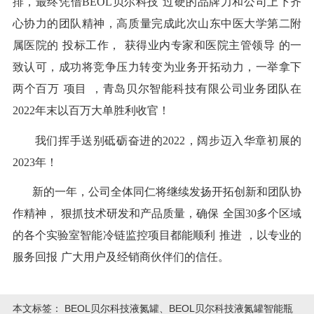
排
，最终凭借BEOL
贝尔科技
过硬的品牌力和
公司上下齐
心协力
的团队精神，高质量完成
此次山东中医大学第二附
属医院的
投标工作，
获得业内
专家和
医院主管领导
的一
致认可，成功将竞争压力转变为
业务
开拓动力，一举拿下
两个
百万
项目
，青岛贝尔智能科技有限公司业务团队在
2022年末以百万大单胜利收官！
我们挥手送别砥砺奋进的
2022，阔步迈入华章初展的
2023年！
新的一年，
公司
全体同仁将继续发扬开拓创新和团队协
作精神，
狠抓
技术研发和产品
质量，确保
全国
30多个区域
的各个实验室智能冷链监控
项目
都能
顺利
推进
，以
专业
的
服务回报
广大
用户
及经销商伙伴们
的信任。
本文标签：
BEOL贝尔科技液氮罐、BEOL贝尔科技液氮罐智能瓶