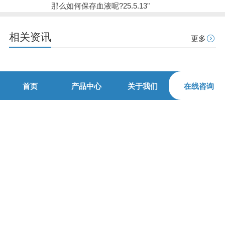
那么如何保存血液呢?25.5.13"
相关资讯
更多
首页
产品中心
关于我们
在线咨询
解决方案
服务中心
新闻动态
网站地图
400-030-5657
青岛贝尔智能科技有限公司 版权所有
地址：山东省青岛市崂山区株洲路20号海信创智谷A座5层
备案号：鲁ICP备15025206号
鲁公网安备 37021202001038号