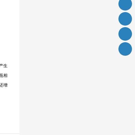
产生
瓶相
还增