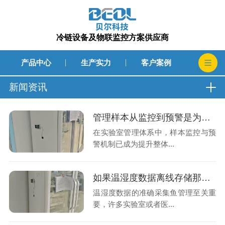
冷链设备及物联监控方案供应商
产品中心
生产实力
客户案例
新闻资讯
管理样本从监控到预警是为了提升了监控效率还是及时处理异常的速度呢?26.8.5
在实验室管理体系中，样本监控与预
警机制已成为提升整体...
如果温湿度数据离线存储那么在发生异常波动时工作人员如何得知?26.8.3
温湿度数据的准确采集鱼管理至关重
要，许多实验室或者医...