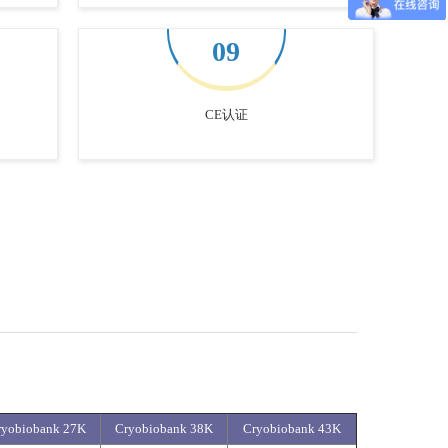
09
CE认证
ryobiobank 27K
Cryobiobank 38K
Cryobiobank 43K