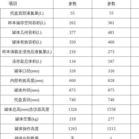
项目
参数
参数
托盘底部液氮量(L)
55
55
样本储存空间容积(L)
262
361
罐体几何容积(L)
377
481
罐体有效容积(L)
350
460
样本满载全浸泡后液氮量(L)
216
273
冻存架总体积(L)
134
187
罐体口径(mm)
326
326
内部有效高度(mm)
600
828
罐体外径(mm)
875
875
托盘直径(mm)
740
740
罐体总高(mm)含仪器高度
1326
1558
罐体空重(kg)
219
277
罐体操作高度
1263
1212
罐体台阶数量
无
1