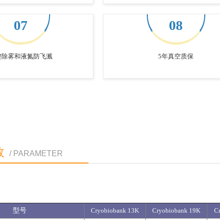
07
08
键除雾和液氮防飞溅
5年真空质保
数
/ PARAMETER
型号
C
ryo
biobank 13K
Cryobiobank 19K
C