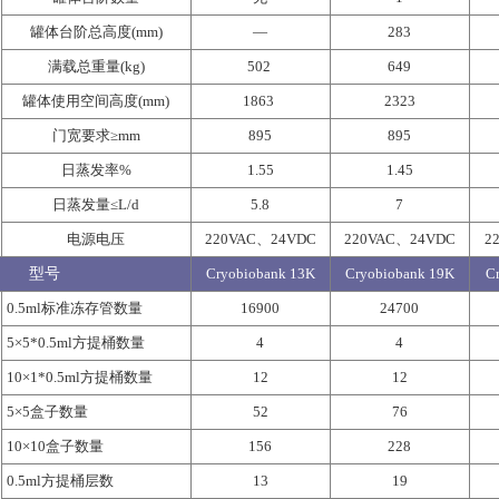
罐体台阶总高度(mm)
—
283
满载总重量(kg)
502
649
罐体使用空间高度(mm)
1863
2323
门宽要求≥mm
895
895
日蒸发率%
1.55
1.45
日蒸发量≤L/d
5.8
7
电源电压
220VAC、24VDC
220VAC、24VDC
2
型号
Cryobiobank 13K
Cryobiobank 19K
C
0.5ml标准冻存管数量
16900
24700
5×5*0.5ml方提桶数量
4
4
10×1*0.5ml方提桶数量
12
12
5×5盒子数量
52
76
10×10盒子数量
156
228
0.5ml方提桶层数
13
19