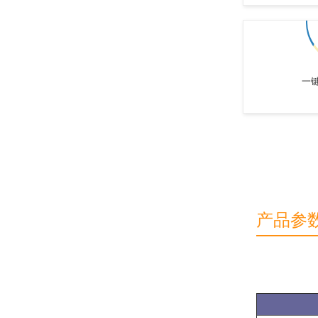
一
还在担心样本的安全吗?如何制定有效的温湿度异常应急预案?26.7.22
产品参
监测技术的逐步进步样本存储管理是如何把样本变的智能化和精细化?26.7.20