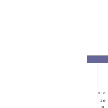
管理样本从监控到预警是为了提升了监控效率还是及时处理异常的速度呢?26.8.5
如果温湿度数据离线存储那么在发生异常波动时工作人员如何得知?26.8.3
0.5ML
冻存
管