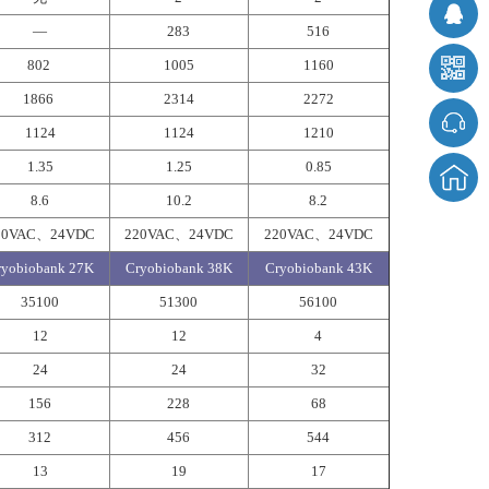
—
283
516
802
1005
1160
1866
2314
2272
1124
1124
1210
1.35
1.25
0.85
8.6
10.2
8.2
20VAC、24VDC
220VAC、24VDC
220VAC、24VDC
ryobiobank 27K
Cryobiobank 38K
Cryobiobank 43
K
35100
51300
56100
12
12
4
24
24
32
156
228
68
312
456
544
13
19
17