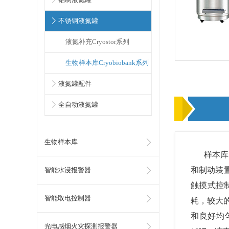
不锈钢液氮罐
液氮补充Cryostor系列
生物样本库Cryobiobank系列
液氮罐配件
全自动液氮罐
怎么样通过登录平台就能实时查看到库房内的温湿度变化情况吗?26.7.10
生物样本库
样本库
和制动装置
智能水浸报警器
触摸式控制
智能取电控制器
耗，较大的
关于温湿度监控设备如何实现自动化管理帮助样本提升保存的安全性呢?26.8.7
和良好均匀
光电感烟火灾探测报警器