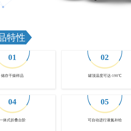
品特性
01
02
储存干燥样品
罐顶温度可达-190℃
04
05
一体式折叠台阶
可自动进行液氮补给