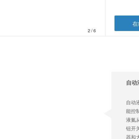
在
3
/6
咨
自动
自动
能控
液氮
钮开
器和