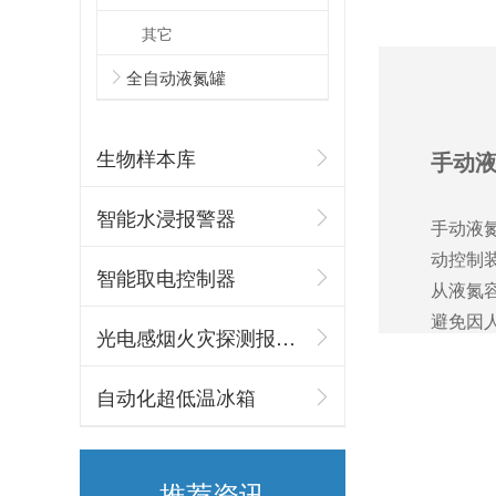
如果温湿度数据离线存储那么在发生异常波动时工作人员如何得知?26.8.3
其它
全自动液氮罐
生物样本库
手动
智能水浸报警器
多个点位的温湿度采集如何将数据统一上传至同一云端平台呢?26.7.30
手动液
动控制
智能取电控制器
从液氮
避免因
光电感烟火灾探测报警器
的弊端
自动化超低温冰箱
样本的历史记录查看与数据分析功能是决定温湿度数据的关键吗?26.7.28
推荐资讯