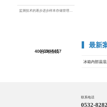
监测技术的逐步进步样本存储管理是如何把样本变的智能化和精细化?26.7.20
最新
培养箱的二氧化碳浓度安装实时监控的意义是什么呢?26.7.16
咨询热线
400-030-5657
所谓安装温湿度监控设备是为了保障样本安全和数据准确的秘密武器吗?26.7.14
怎么样通过登录平台就能实时查看到库房内的温湿度变化情况吗?26.7.10
联系电话
0532-8282