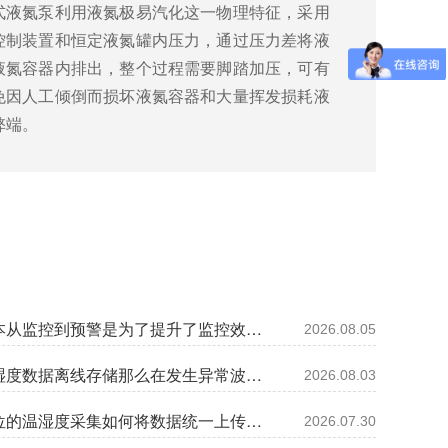
式液氮泵利用液氮极易汽化这一物理特征，采用
控制装置和恒定液氮罐内压力，通过压力差将液
液氮容器内排出，整个过程需要脚踏加压，可有
免因人工倾倒而损坏液氮容器和大量挥发损耗液
弊端。
管理样本从监控到预警是为了提升了监控效率还是及时处理异常的速度呢?26.8.5
2026.08.05
如果温湿度数据离线存储那么在发生异常波动时工作人员如何得知?26.8.3
2026.08.03
多个点位的温湿度采集如何将数据统一上传至同一云端平台呢?26.7.30
2026.07.30