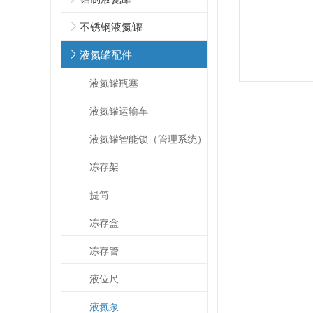
不锈钢液氮罐
液氮罐配件
关于温湿度监控设备如何实现自动化管理帮助样本提升保存的安全性呢?26.8.7
液氮罐瓶塞
液氮罐运输车
液氮罐智能锁（管理系统）
冻存架
提筒
管理样本从监控到预警是为了提升了监控效率还是及时处理异常的速度呢?26.8.5
冻存盒
冻存管
液位尺
液氮泵