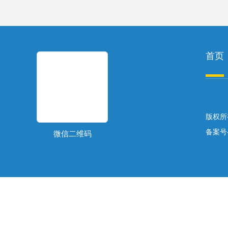
首页
关于温湿度监控设备如何实现自动化管理帮助样本提升保存的安全性呢?26.8.7
版权所
备案号
微信二维码
管理样本从监控到预警是为了提升了监控效率还是及时处理异常的速度呢?26.8.5